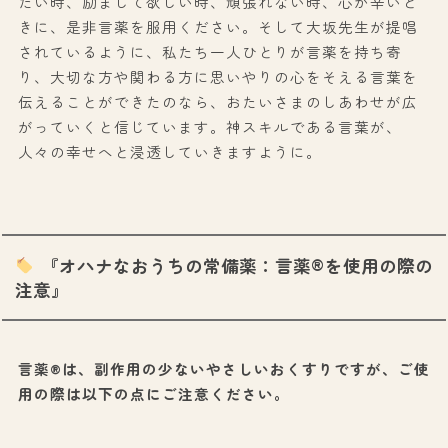
たい時、励まして欲しい時、頑張れない時、心が辛いと
きに、是非言薬を服用ください。そして大坂先生が提唱
されているように、私たち一人ひとりが言薬を持ち寄
り、大切な方や関わる方に思いやりの心をそえる言葉を
伝えることができたのなら、おたいさまのしあわせが広
がっていくと信じています。神スキルである言葉が、
人々の幸せへと浸透していきますように。
『オハナなおうちの常備薬：言薬®を使用の際の
注意』
言薬®は、副作用の少ないやさしいおくすりですが、ご使
用の際は以下の点にご注意ください。