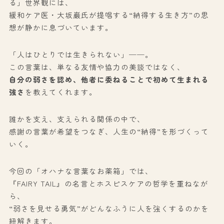
る」世界観には、
緩和ケア医・大坂巌氏が提唱する“納得する生き方”の思
想が静かに息づいています。
「人はひとりでは生きられない」──。
この言葉は、単なる友情や協力の美談ではなく、
自分の弱さを認め、他者に委ねることで初めて生まれる
強さ
を教えてくれます。
誰かを支え、支えられる関係の中で、
感謝の言葉が希望をつなぎ、人生の“納得”を形づくって
いく。
今回の「オハナな言葉なお薬箱」では、
『FAIRY TAIL』の名言とホスピスケアの哲学を重ねなが
ら、
“弱さを見せる勇気”がどんなふうに人を強くするのかを
紐解きます。