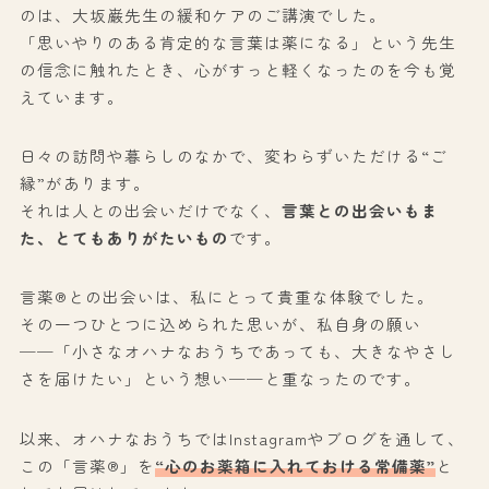
のは、大坂巌先生の緩和ケアのご講演でした。
「思いやりのある肯定的な言葉は薬になる」という先生
の信念に触れたとき、心がすっと軽くなったのを今も覚
えています。
日々の訪問や暮らしのなかで、変わらずいただける“ご
縁”があります。
それは人との出会いだけでなく、
言葉との出会いもま
た、とてもありがたいもの
です。
言薬®との出会いは、私にとって貴重な体験でした。
その一つひとつに込められた思いが、私自身の願い
──「小さなオハナなおうちであっても、大きなやさし
さを届けたい」という想い──と重なったのです。
以来、オハナなおうちではInstagramやブログを通して、
この「言薬®」を
“心のお薬箱に入れておける常備薬”
と