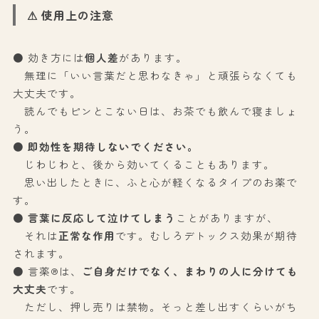
⚠ 使用上の注意
● 効き方には
個人差
があります。
無理に「いい言葉だと思わなきゃ」と頑張らなくても
大丈夫です。
読んでもピンとこない日は、お茶でも飲んで寝ましょ
う。
●
即効性を期待しないでください。
じわじわと、後から効いてくることもあります。
思い出したときに、ふと心が軽くなるタイプのお薬で
す。
●
言葉に反応して泣けてしまう
ことがありますが、
それは
正常な作用
です。むしろデトックス効果が期待
されます。
● 言薬®は、
ご自身だけでなく、まわりの人に分けても
大丈夫
です。
ただし、押し売りは禁物。そっと差し出すくらいがち