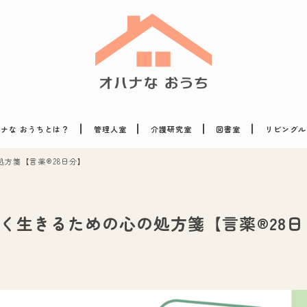
ナな おうちとは？
管理人室
介護研究室
図書室
リビングル
方箋【言薬®28日分】
く生きるための心の処方箋【言薬®28日