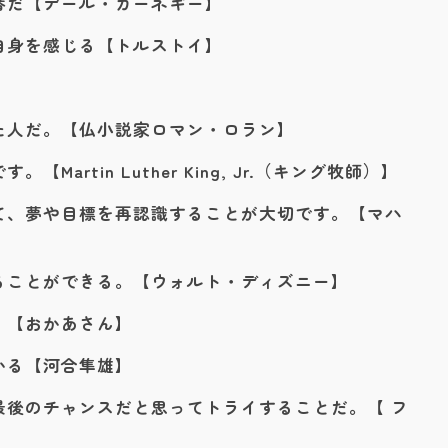
番だ【デール・カーネギー】
自身を感じる【トルストイ】
た人だ。【仏小説家ロマン・ロラン】
artin Luther King, Jr.（キング牧師）】
て、夢や目標を再認識することが大切です。【マハ
ることができる。【ウォルト・ディズニー】
。【おかあさん】
かる【河合隼雄】
最後のチャンスだと思ってトライすることだ。【 フ