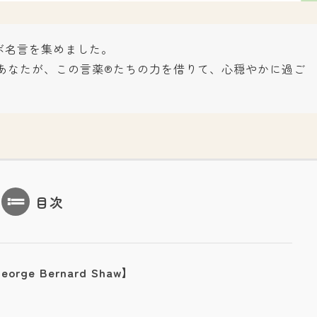
ボ名言を集めました。
あなたが、この言薬®たちの力を借りて、心穏やかに過ご
目次
e Bernard Shaw】