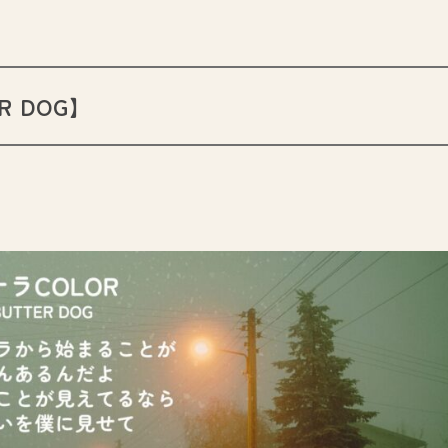
R DOG
】