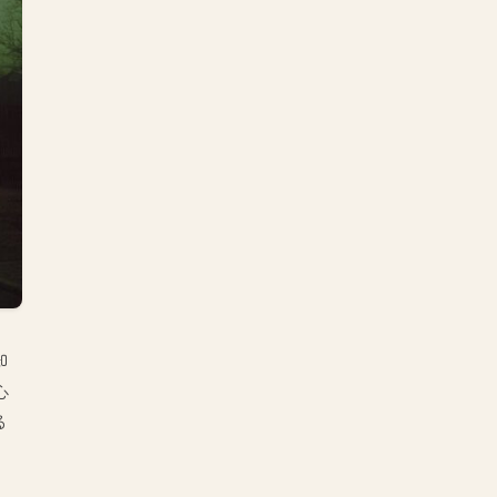
知
心
る