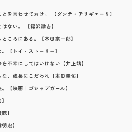
ことを言わせておけ。 【ダンテ・アリギエーリ】
はない。 【福沢諭吉】
るところにある。【本田宗一郎】
よ。【トイ・ストーリー】
分を不幸にしてはいけない【井上靖】
るな、成長にこだわれ【本田圭佑】
夫。【映画｜ゴシップガール】
助】
寂聴】
輪明宏】