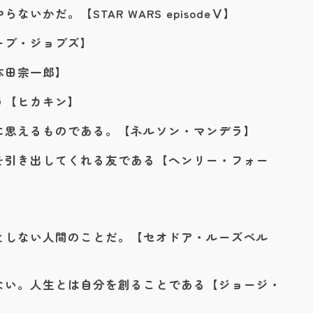
かだ。【STAR WARS episodeⅤ】
ーブ・ジョブズ】
本田宗一郎】
う【ヒカキン】
に思えるものである。【ネルソン・マンデラ】
を引き出してくれる友である【ヘンリー・フォー
としない人間のことだ。【セオドア・ルーズベル
ない。人生とは自分を創ることである【ジョージ・