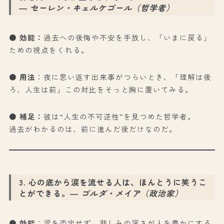
―
セーレン・キェルケゴール（哲学者）
●
効能：
過去への後悔や不安を手放し、「いまに戻る」
ための視点をくれる。
●
用法
：夜に思い返す出来事がつらいとき、「理解は後
ろ、人生は前」この対比をそっと胸に置いてみる。
●
補足：
彼は“人生の不可逆性”を見つめた哲学者。
過去がわかるのは、前に進んだ後だけなのだ。
3. 心の底から涙を流せる人は、ほんとうに笑うこ
とができる。
―
ゴルダ・メイア（政治家）
● 効能
：涙を否定せず、悲しみの深さが人を豊かにする