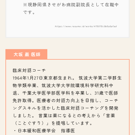
※現静岡県きせがわ病院副院長として在職中
です。
https://www.resume.id/works/470070c5b0a5afad
大坂 巌 医師
臨床対話コーチ
1964年1月27日東京都生まれ。 筑波大学第二学群生
物学類卒業、筑波大学大学院環境科学研究科中
退、千葉大学医学部医学科を卒業し、31歳で医師
免許取得。医療者の対話力向上を目指し、コーチ
ングスキルを活かした臨床対話コーチングを開発
しました。 言葉は薬になるとの考えから「言薬
（ことぐすり）」を提唱しています。
・日本緩和医療学会 指導医