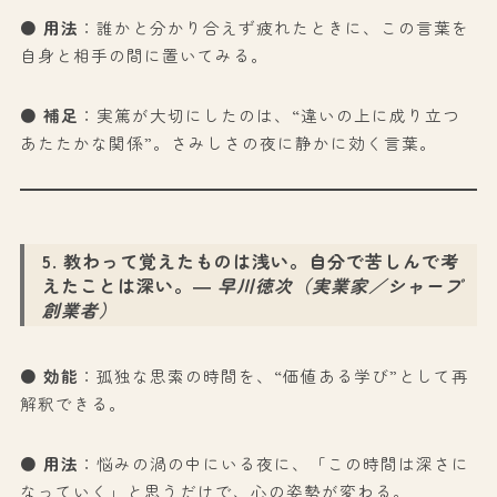
● 用法
：誰かと分かり合えず疲れたときに、この言葉を
自身と相手の間に置いてみる。
● 補足
：実篤が大切にしたのは、“違いの上に成り立つ
あたたかな関係”。さみしさの夜に静かに効く言葉。
5. 教わって覚えたものは浅い。自分で苦しんで考
えたことは深い。―
早川徳次（実業家／シャープ
創業者）
● 効能
：孤独な思索の時間を、“価値ある学び”として再
解釈できる。
● 用法
：悩みの渦の中にいる夜に、「この時間は深さに
なっていく」と思うだけで、心の姿勢が変わる。