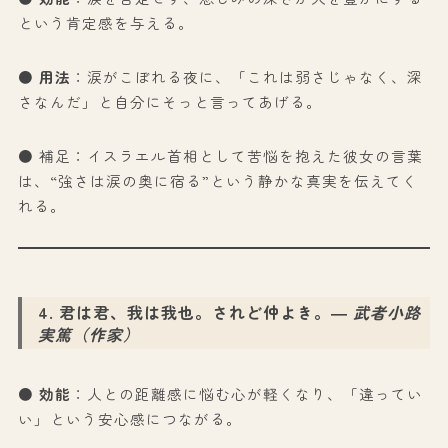
という肯定感を与える。
● 用法
：涙がこぼれる夜に、「これは弱さじゃなく、深
さなんだ」と自分にそっと言ってあげる。
● 補足：イスラエル首相として苦悩を抱えた彼女の言葉
は、“強さは涙の奥に宿る”という静かな真実を伝えてく
れる。
4. 君は君、我は我也。されど仲よき。
―
武者小路
実篤（作家）
●
効能
：人との距離感に悩む心が軽くなり、「違ってい
い」という安心感につながる。