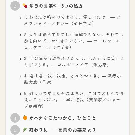
今日の言薬®｜5つの処方
1. あなたは暗いのではなく、優しいだけ。― ア
ルフレッド・アドラー（心理学者）
2. 人生は後ろ向きにしか理解できない。それでも
前を向いてしか生きられない。― セーレン・キ
ェルケゴール（哲学者）
3. 心の底から涙を流せる人は、ほんとうに笑うこ
とができる。― ゴルダ・メイア（政治家）
4. 君は君、我は我也。されど仲よき。― 武者小
路実篤（作家）
5. 教わって覚えたものは浅い。自分で苦しんで考
えたことは深い。― 早川徳次（実業家／シャー
プ創業者）
オハナなこたつから、ひとこと
終わりに──言葉のお薬箱より