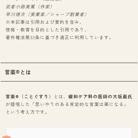
武者小路実篤（作家）
早川徳次（実業家／シャープ創業者）
※本記事は引用および要約を含み、
啓発・教育を目的とした引用であり、
著作権法第32条に基づき適正に利用しています。
言薬®とは
言薬®（ことぐすり）
とは、
緩和ケア科の医師の大坂巌氏
が提唱した「思いやりのある肯定的な言葉は薬になる」
という考え方です。