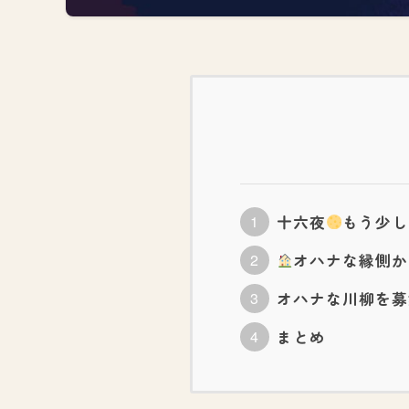
十六夜
もう少し
オハナな縁側か
オハナな川柳を募
まとめ