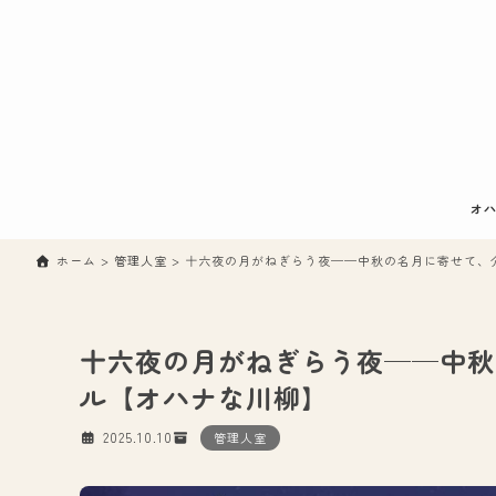
オハ
ホーム
>
管理人室
>
十六夜の月がねぎらう夜──中秋の名月に寄せて、
十六夜の月がねぎらう夜──中秋
ル【オハナな川柳】
2025.10.10
管理人室