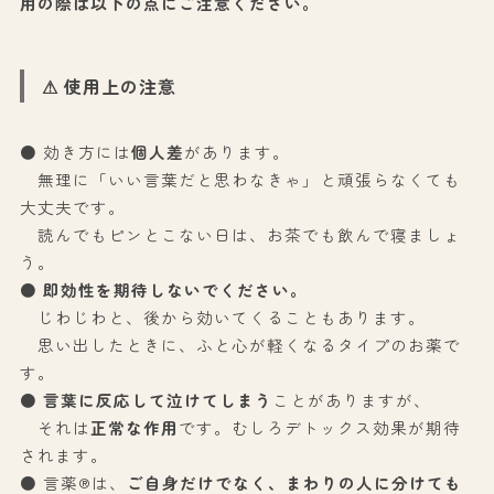
用の際は以下の点にご注意ください。
⚠ 使用上の注意
● 効き方には
個人差
があります。
無理に「いい言葉だと思わなきゃ」と頑張らなくても
大丈夫です。
読んでもピンとこない日は、お茶でも飲んで寝ましょ
う。
●
即効性を期待しないでください。
じわじわと、後から効いてくることもあります。
思い出したときに、ふと心が軽くなるタイプのお薬で
す。
●
言葉に反応して泣けてしまう
ことがありますが、
それは
正常な作用
です。むしろデトックス効果が期待
されます。
● 言薬®は、
ご自身だけでなく、まわりの人に分けても