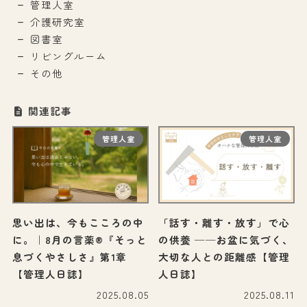
管理人室
介護研究室
図書室
リビングルーム
その他
関連記事
管理人室
管理人室
思い出は、今もこころの中
「話す・離す・放す」で心
に。｜8月の言薬®『そっと
の供養 ──お盆に気づく、
息づくやさしさ』第1章
大切な人との距離感【管理
【管理人日誌】
人日誌】
2025.08.05
2025.08.11