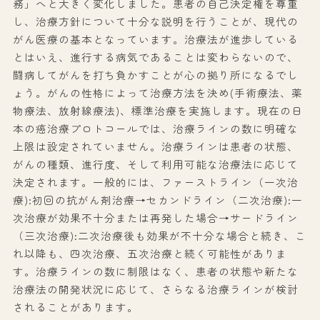
務」へと大きく変化しました。患者の自己決定権を尊重
し、治療方針について十分な説明を行うことが、現代の
がん医療の基本となっています。治療法が進歩している
とはいえ、進行する病気であることは変わらないので、
闘病してがんを打ち負かすことが心の拠り所になるでし
ょう。がんの性格によって治療方法を決め(手術療法、薬
物療法、放射線療法)、標準治療を実施します。現在の日
本の癌治療プロトコールでは、治療ラインの数に明確な
上限は設定されていません。治療ラインは患者の状態、
がんの種類、進行度、そして利用可能な治療法に応じて
決定されます。一般的には、ファーストライン（一次治
療):初回の抗がん剤治療→セカンドライン（二次治療):一
次治療が効果不十分または再発した場合→サードライン
（三次治療):二次治療後も効果が不十分な場合と続き、こ
れ以降も、四次治療、五次治療と続く可能性がありま
す。治療ラインの数に制限はなく、患者の状態や新たな
治療法の開発状況に応じて、さらなる治療ラインが検討
されることがあります。