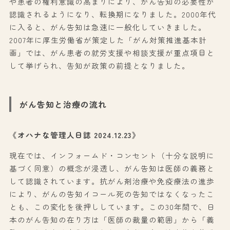
や患者の権利意識の高まりにより、がん告知の必要性が
認識されるようになり、転換期になりました。2000年代
に入ると、がん告知は急速に一般化していきました。
2007年に厚生労働省が策定した「がん対策推進基本計
画」では、がん患者の就労支援や相談支援が重点項目と
して挙げられ、告知が政策の前提となりました。
がん告知と治療の流れ
《オハナな管理人日誌 2024.12.23》
現在では、インフォームド・コンセント（十分な説明に
基づく同意）の概念が浸透し、がん告知は医師の義務と
して認識されています。抗がん剤治療や免疫療法の進歩
により、がんの告知イコール死の告知ではなくなったこ
とも、この変化を後押ししています。この30年間で、日
本のがん告知の在り方は「医師の裁量の範囲」から「義