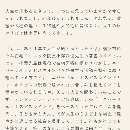
人生が終わるときって、いつだと思っていますか？今日
かもしれないし、50年後かもしれません。老若男女、貧
富や人種の違い、生得性や人間性に関係なく、人生の終
わりだけは平等にやってきます。
『もし、あと１年で人生が終わるとしたら？』横浜市め
ぐみ在宅クリニック院長小澤武俊先生の著書のタイトル
です。小澤先生は現役で在宅医療に携わりながら、ユニ
バーサルホスピスマインドを啓蒙する活動を熱心に取り
組んでいる方です。ユニバーサル・ホスピスマインドと
は、ホスピスの現場で培われた、苦しみを抱えていても
穏やかにいられる心や、苦しむ人との関わり方のことで
す。エンドオブライフ・ケア協会は、この「ユニバーサ
ル・ホスピスマインド」をベースとしたプログラムを提
供し、子どもから大人までが人生のさまざまな場面で穏
やかに過ごせる社会を目指しています。誰もが誰にでも
実践できる、答えのないこころの問題に向き合える、大