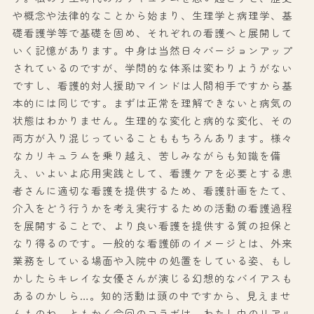
や概念や法律的なことから始まり、生理学と病理学、基
礎看護学等で基礎を固め、それぞれの看護へと展開して
いく記憶があります。中身は当然日々バージョンアップ
されているのですが、学問的な体系は変わりようがない
ですし、看護的対人援助マインドは人間相手ですから基
本的には同じです。まずは正常を理解できないと病気の
状態はわかりません。生理的な変化と病的な変化、その
両方が入り混じっていることももちろんあります。様々
なカリキュラムを乗り越え、苦しみながらも知識を備
え、いよいよ応用実践として、看護ケアを必要とする患
者さんに適切な看護を提供するため、看護計画をたて、
介入をどう行うかを考え実行するための活動の看護過程
を展開することで、より良い看護を提供する質の担保と
なり得るのです。一般的な看護師のイメージとは、外来
業務をしている場面や入院中の処置をしている姿、もし
かしたらキレイな女優さんが演じる幻想的なバイアスも
あるのかしら…。知的活動は頭の中ですから、見えませ
んものね。ともかく今回のコラボは、わたし中のリアル