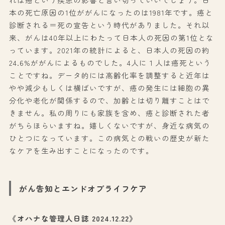
本の死亡原因の1位ががんになったのは1981年です。癌と
診断される＝死の宣告という時代がありました。それ以
来、がんは40年以上にわたって日本人の死因の第1位とな
っています。2021年の統計によると、日本人の死因の約
24.6%ががんによるものでした。4人に１人は癌死という
ことですね。データ的には高齢化率を調整すると近年は
やや減少もしくは横ばいですが、癌の発生には細胞の異
分化や老化が関係するので、加齢とは切り離すことはで
きません。私の周りにも家族を含め、癌と診断された者
がちらほらいますね。嬉しくないですが、身近な病気の
ひとつになっています。この病気との戦いの歴史が新た
なケアを生み出すことになったのです。
がん告知とエンドオブライフケア
《オハナな管理人日誌 2024.12.22》