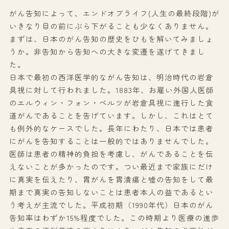
がん告知によって、エンドオブライフ(人生の最終段階)が
いきなり目の前にぶら下がることも少なくありません。
まずは、日本のがん告知の歴史をひもを解いてみましょ
うか。非告知から告知への大きな変遷を遂げてきまし
た。
日本で最初の西洋医学的ながん告知は、明治時代の岩倉
具視に対して行われました。1883年、お雇い外国人医師
のエルウィン・フォン・ベルツが岩倉具視に進行した食
道がんであることを告げています。しかし、これはとて
も例外的なケースでした。長年にわたり、日本では患者
にがんを告知することは一般的ではありませんでした。
医師は患者の精神的負担を考慮し、がんであることを伝
えないことが多かったのです。つい最近まで家族にだけ
に真実を伝えたり、胃がんを胃潰瘍と嘘の告知をして最
期まで真実の告知しないことは患者本人の益であるとい
う考えが主流でした。平成初期（1990年代）日本のがん
告知率はわずか15%程度でした。この時期より医療の進歩