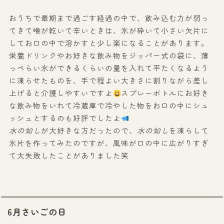
おうちで最期まで過ごす経過の中で、飲み込む力が弱っ
てきて喉が乾いて辛いときは、氷が砕いて小さい欠片に
してお口の中で溶かすと少し楽になることがあります。
栄養ドリンクやお好きな飲み物をジッパー式の袋に、薄
っぺらい氷ができるくらいの量を入れて平たくなるよう
に凍らせたものを、手で程よい大きさに割りながら差し
上げると介護しやすいですよ
スプレーボトルにお好き
な飲み物をいれて冷蔵庫で冷やした物をお口の中にシュ
ッシュとするのも好評でしたよ
水の如し
が大好きな方だったので、
水の如し
を凍らして
氷片を作ってみたのですが、風味が口の中に広がりすぎ
て大失敗したことがありました笑
6月さいごの日