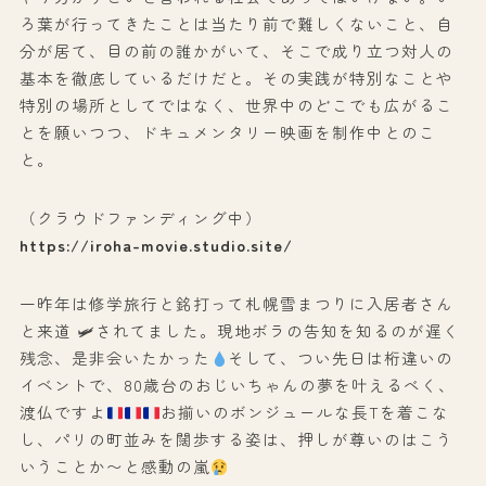
ろ葉が行ってきたことは当たり前で難しくないこと、自
分が居て、目の前の誰かがいて、そこで成り立つ対人の
基本を徹底しているだけだと。その実践が特別なことや
特別の場所としてではなく、世界中のどこでも広がるこ
とを願いつつ、ドキュメンタリー映画を制作中とのこ
と。
（クラウドファンディング中）
https://iroha-movie.studio.site/
一昨年は修学旅行と銘打って札幌雪まつりに入居者さん
と来道 🛩されてました。現地ボラの告知を知るのが遅く
残念、是非会いたかった
そして、つい先日は桁違いの
イベントで、80歳台のおじいちゃんの夢を叶えるべく、
渡仏ですよ
お揃いのボンジュールな長Tを着こな
し、パリの町並みを闊歩する姿は、押しが尊いのはこう
いうことか〜と感動の嵐