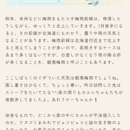
例年、本州などに梅雨をもたらす梅雨前線は、停滞した
りしながら、ゆっくりと北上していきます。7月後半にな
ると、その前線が北海道にもかかり、曇りや雨の天気と
なることがあります。梅雨前線は北海道付近まで北上す
ると消えてしまうことが多いので、長続きするケースは
あまり多くはないですが、日差しがなくなり雨の降る所
が多くなることを、蝦夷梅雨と呼ぶこともあります。
ここしばらくのぐずついた天気は蝦夷梅雨でしょうね。
蒸し暑さは少なくて、ちょっと寒い。昨日訪問した先は
ストーブをたいてたな^^;家の周りもカエルちゃんたちが
夜散歩してましたよ。あれ？ケーちゃんか
田舎なもので、どこから家の中にカエルが不法侵入した
のか、ワタゴミまみれでピョコピョコと謎の生き物のよ
うだったり、お風呂の中でスイスイ泳いでいたり、井の