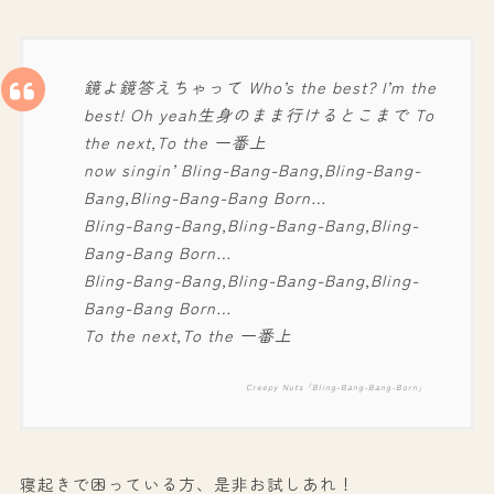
鏡よ鏡答えちゃって Who’s the best? I’m the
best! Oh yeah生身のまま行けるとこまで To
the next,To the 一番上
now singin’ Bling-Bang-Bang,Bling-Bang-
Bang,Bling-Bang-Bang Born…
Bling-Bang-Bang,Bling-Bang-Bang,Bling-
Bang-Bang Born…
Bling-Bang-Bang,Bling-Bang-Bang,Bling-
Bang-Bang Born…
To the next,To the 一番上
Creepy Nuts「Bling-Bang-Bang-Born」
寝起きで困っている方、是非お試しあれ！