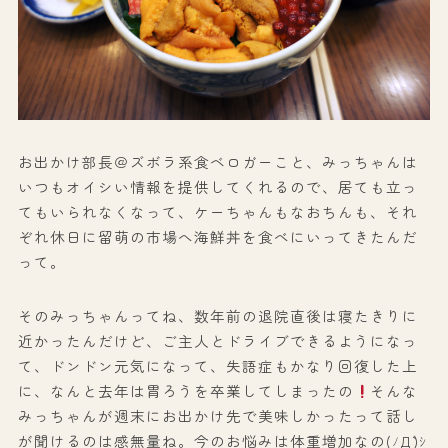
お出かけ部長＠ズボラ系食ベロガーこと、みっちゃんは
いつもオイシい情報を提供してくれるので、居ても立っ
てもいられなくなって、ケーちゃんもなおちんも、それ
ぞれ休日に留萌の市場へ海鮮丼を食べにいってきたんだ
って。
そのみっちゃんってね、数年前の退院直後は寝たきりに
近かったんだけど、ご主人とドライブできるようになっ
て、ドンドン元気になって、失語症もかなり回復した上
に、なんと去年は胃ろうを卒業してしまったの
そんな
みっちゃんが週末にお出かけ先で美味しかったって話し
が聞けるのは感無量ね。今のお悩みは体重増加なの(ﾉД`)ｼ